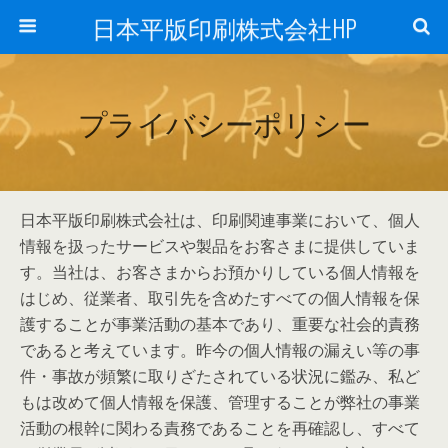
日本平版印刷株式会社HP
プライバシーポリシー
日本平版印刷株式会社は、印刷関連事業において、個人
情報を扱ったサービスや製品をお客さまに提供していま
す。当社は、お客さまからお預かりしている個人情報を
はじめ、従業者、取引先を含めたすべての個人情報を保
護することが事業活動の基本であり、重要な社会的責務
であると考えています。昨今の個人情報の漏えい等の事
件・事故が頻繁に取りざたされている状況に鑑み、私ど
もは改めて個人情報を保護、管理することが弊社の事業
活動の根幹に関わる責務であることを再確認し、すべて